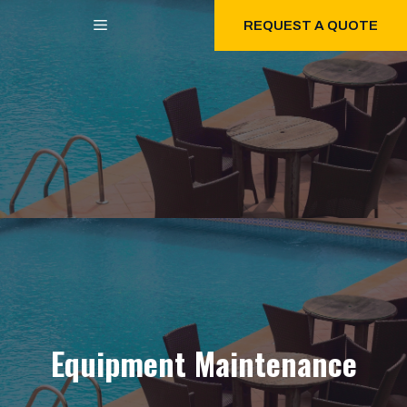
Aller
MENU
REQUEST A QUOTE
au
contenu
Equipment Maintenance