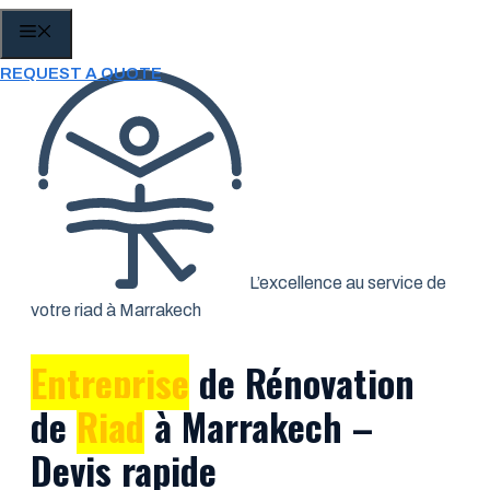
Aller
MENU
au
REQUEST A QUOTE
contenu
L’excellence au service de
votre riad à Marrakech
Entreprise
de Rénovation
de
Riad
à Marrakech –
Devis rapide