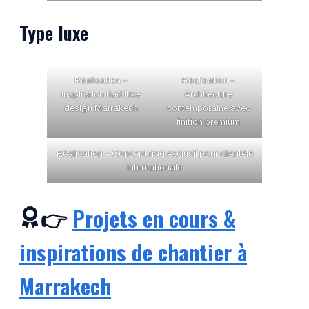
Type luxe
Réalisation –
Réalisation –
Inspiration riad luxe
Architecture
design Marrakech
contemporaine avec
finition premium
Réalisation – Concept riad exclusif pour clientèle
internationale
👉
Projets en cours &
inspirations de chantier à
Marrakech