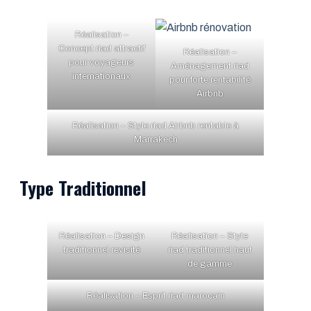
Réalisation –
Concept riad attractif
Réalisation –
pour voyageurs
Aménagement riad
internationaux
pour forte rentabilité
Airbnb
Réalisation – Style riad Airbnb rentable à
Marrakech
Type Traditionnel
Réalisation – Design
Réalisation – Style
traditionnel revisité
riad traditionnel haut
de gamme
Réalisation – Esprit riad marocain