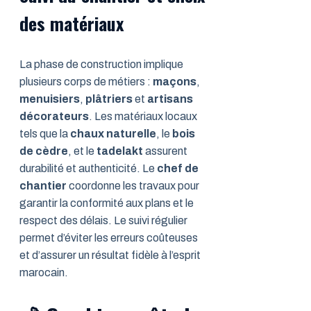
des matériaux
La phase de construction implique
plusieurs corps de métiers :
maçons
,
menuisiers
,
plâtriers
et
artisans
décorateurs
. Les matériaux locaux
tels que la
chaux naturelle
, le
bois
de cèdre
, et le
tadelakt
assurent
durabilité et authenticité. Le
chef de
chantier
coordonne les travaux pour
garantir la conformité aux plans et le
respect des délais. Le suivi régulier
permet d’éviter les erreurs coûteuses
et d’assurer un résultat fidèle à l’esprit
marocain.