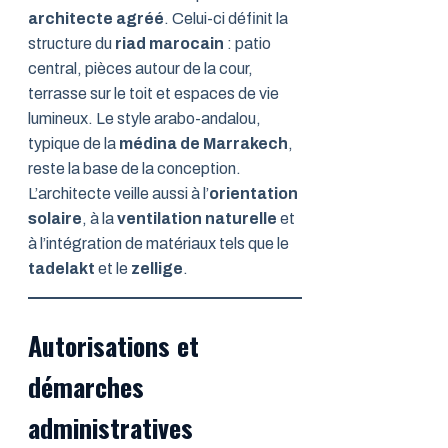
architecte agréé
. Celui-ci définit la
structure du
riad marocain
: patio
central, pièces autour de la cour,
terrasse sur le toit et espaces de vie
lumineux. Le style arabo-andalou,
typique de la
médina de Marrakech
,
reste la base de la conception.
L’architecte veille aussi à l’
orientation
solaire
, à la
ventilation naturelle
et
à l’intégration de matériaux tels que le
tadelakt
et le
zellige
.
Autorisations et
démarches
administratives