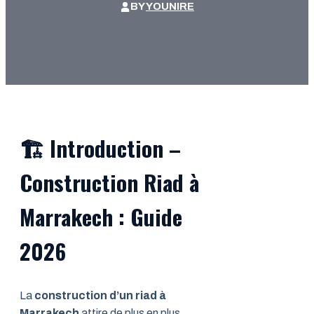
BY
YOUNIRE
🏗️
Introduction –
Construction Riad à
Marrakech : Guide
202
6
La
construction d’un riad à
Marrakech
attire de plus en plus